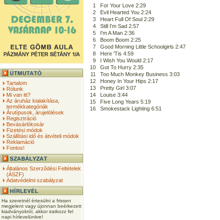
1
For Your Love 2:29
2
Evil Hearted You 2:24
3
Heart Full Of Soul 2:29
4
Still I'm Sad 2:57
5
I'm A Man 2:36
6
Boom Boom 2:25
7
Good Morning Little Schoolgirls 2:47
8
Here 'Tis 4:59
9
I Wish You Would 2:17
10
Got To Hurry 2:35
11
Too Much Monkey Business 3:03
12
Honey In Your Hips 2:17
Tartalom
13
Pretty Girl 3:07
Rólunk
Mi van itt?
14
Louise 3:44
Az áruház kialakítása,
15
Five Long Years 5:19
termékkategóriák
16
Smokestack Lighting 6:51
Árutípusok, árujelölések
Regisztráció
Bevásárlókosár
Fizetési módok
Szállítási idő és átvételi módok
Reklamáció
Fontos!
Általános Szerződési Feltételek
(ÁSZF)
Adatvédelmi szabályzat
Ha szeretnél értesülni a frissen
megjelent vagy újonnan beérkezett
kiadványokról, akkor iratkozz fel
napi hírlevelünkre!