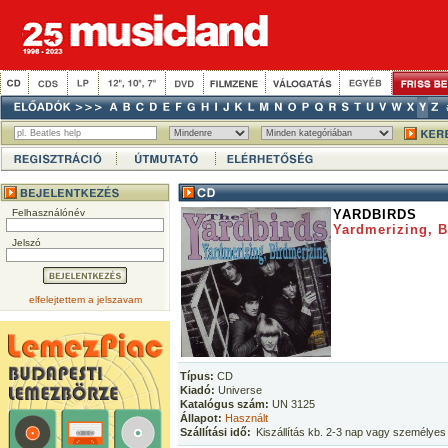
Felhasználónév
YARDBIRDS
Yardmerizing, B
Jelszó
elfelejtettem a jelszavam
Típus:
CD
Kiadó:
Universe
Katalógus szám:
UN 3125
Állapot:
Használt
Szállítási idő:
Kiszállítás kb. 2-3 nap vagy személyes