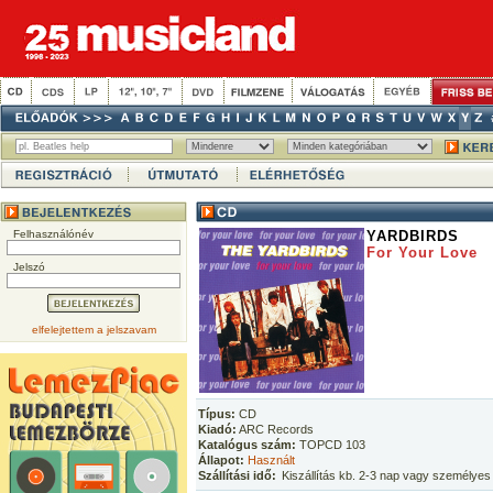
Felhasználónév
YARDBIRDS
For Your Love
Jelszó
elfelejtettem a jelszavam
Típus:
CD
Kiadó:
ARC Records
Katalógus szám:
TOPCD 103
Állapot:
Használt
Szállítási idő:
Kiszállítás kb. 2-3 nap vagy személyes