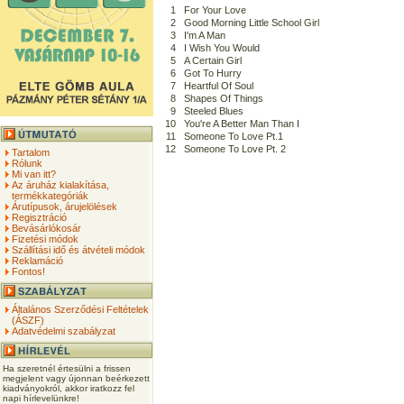
1
For Your Love
2
Good Morning Little School Girl
3
I'm A Man
4
I Wish You Would
5
A Certain Girl
6
Got To Hurry
7
Heartful Of Soul
8
Shapes Of Things
9
Steeled Blues
10
You're A Better Man Than I
11
Someone To Love Pt.1
12
Someone To Love Pt. 2
Tartalom
Rólunk
Mi van itt?
Az áruház kialakítása,
termékkategóriák
Árutípusok, árujelölések
Regisztráció
Bevásárlókosár
Fizetési módok
Szállítási idő és átvételi módok
Reklamáció
Fontos!
Általános Szerződési Feltételek
(ÁSZF)
Adatvédelmi szabályzat
Ha szeretnél értesülni a frissen
megjelent vagy újonnan beérkezett
kiadványokról, akkor iratkozz fel
napi hírlevelünkre!