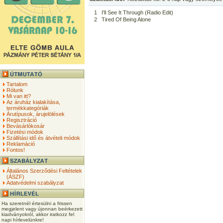
1
I'll See It Through (Radio Edit)
2
Tired Of Being Alone
Tartalom
Rólunk
Mi van itt?
Az áruház kialakítása,
termékkategóriák
Árutípusok, árujelölések
Regisztráció
Bevásárlókosár
Fizetési módok
Szállítási idő és átvételi módok
Reklamáció
Fontos!
Általános Szerződési Feltételek
(ÁSZF)
Adatvédelmi szabályzat
Ha szeretnél értesülni a frissen
megjelent vagy újonnan beérkezett
kiadványokról, akkor iratkozz fel
napi hírlevelünkre!