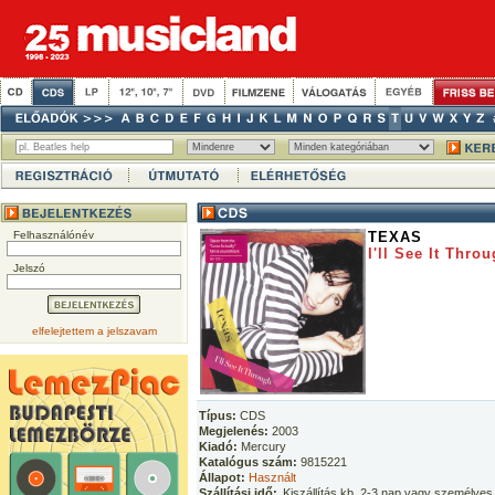
Felhasználónév
TEXAS
I'll See It Thro
Jelszó
elfelejtettem a jelszavam
Típus:
CDS
Megjelenés:
2003
Kiadó:
Mercury
Katalógus szám:
9815221
Állapot:
Használt
Szállítási idő:
Kiszállítás kb. 2-3 nap vagy személyes