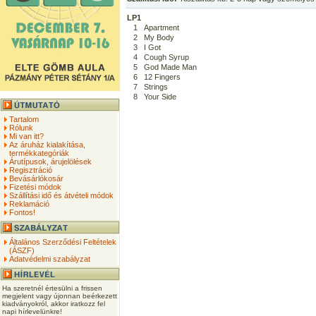
LP1
1
Apartment
2
My Body
3
I Got
4
Cough Syrup
5
God Made Man
6
12 Fingers
7
Strings
8
Your Side
Tartalom
Rólunk
Mi van itt?
Az áruház kialakítása,
termékkategóriák
Árutípusok, árujelölések
Regisztráció
Bevásárlókosár
Fizetési módok
Szállítási idő és átvételi módok
Reklamáció
Fontos!
Általános Szerződési Feltételek
(ÁSZF)
Adatvédelmi szabályzat
Ha szeretnél értesülni a frissen
megjelent vagy újonnan beérkezett
kiadványokról, akkor iratkozz fel
napi hírlevelünkre!