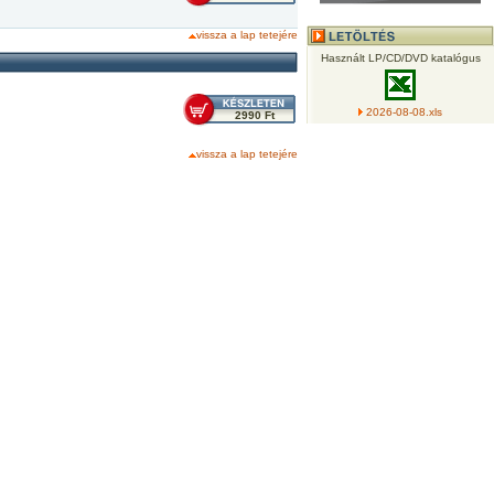
vissza a lap tetejére
Használt LP/CD/DVD katalógus
2026-08-08.xls
2990 Ft
vissza a lap tetejére