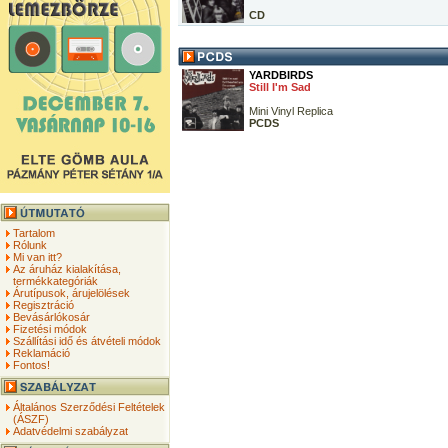
CD
YARDBIRDS
Still I'm Sad
Mini Vinyl Replica
PCDS
Tartalom
Rólunk
Mi van itt?
Az áruház kialakítása,
termékkategóriák
Árutípusok, árujelölések
Regisztráció
Bevásárlókosár
Fizetési módok
Szállítási idő és átvételi módok
Reklamáció
Fontos!
Általános Szerződési Feltételek
(ÁSZF)
Adatvédelmi szabályzat