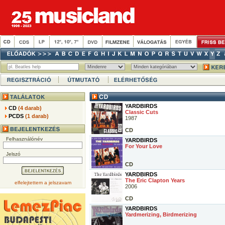
YARDBIRDS
CD
(4 darab)
Classic Cuts
PCDS
(1 darab)
1987
CD
Felhasználónév
YARDBIRDS
For Your Love
Jelszó
CD
YARDBIRDS
The Eric Clapton Years
elfelejtettem a jelszavam
2006
CD
YARDBIRDS
Yardmerizing, Birdmerizing