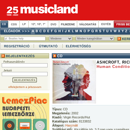
Felhasználónév
ASHCROFT, RI
Human Conditi
Jelszó
elfelejtettem a jelszavam
Típus:
CD
Megjelenés:
2002
Kiadó:
Virgin Records/Hut
Katalógus szám:
8133832
Állapot:
Használt
Szállítási idő:
Kiszállítás kb. 2-3 nap vagy személyes