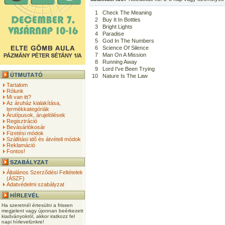
1
Check The Meaning
2
Buy It In Bottles
3
Bright Lights
4
Paradise
5
God In The Numbers
6
Science Of Silence
7
Man On A Mission
8
Running Away
9
Lord I've Been Trying
10
Nature Is The Law
Tartalom
Rólunk
Mi van itt?
Az áruház kialakítása,
termékkategóriák
Árutípusok, árujelölések
Regisztráció
Bevásárlókosár
Fizetési módok
Szállítási idő és átvételi módok
Reklamáció
Fontos!
Általános Szerződési Feltételek
(ÁSZF)
Adatvédelmi szabályzat
Ha szeretnél értesülni a frissen
megjelent vagy újonnan beérkezett
kiadványokról, akkor iratkozz fel
napi hírlevelünkre!