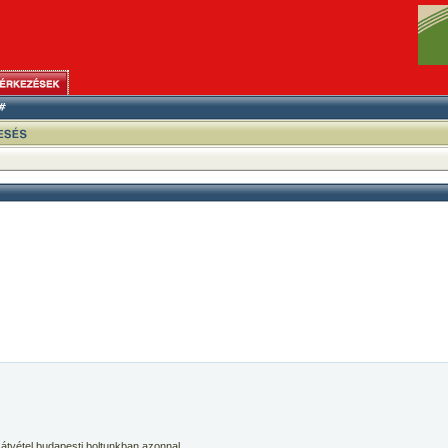
 átvétel budapesti boltunkban azonnal