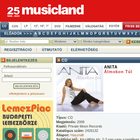
Felhasználónév
ANITA
Álmokon Túl
Jelszó
elfelejtettem a jelszavam
Típus:
CD
Megjelenés:
2008
Kiadó:
Private Moon Records
Katalógus szám:
2426132
Állapot:
Használt
Szállítási idő:
Kiszállítás kb. 2-3 nap vagy személyes