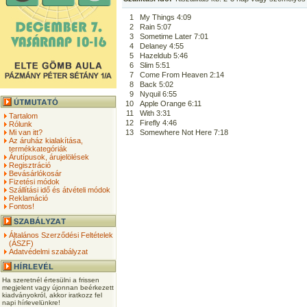
1
My Things 4:09
2
Rain 5:07
3
Sometime Later 7:01
4
Delaney 4:55
5
Hazeldub 5:46
6
Slim 5:51
7
Come From Heaven 2:14
8
Back 5:02
9
Nyquil 6:55
10
Apple Orange 6:11
11
With 3:31
Tartalom
12
Firefly 4:46
Rólunk
Mi van itt?
13
Somewhere Not Here 7:18
Az áruház kialakítása,
termékkategóriák
Árutípusok, árujelölések
Regisztráció
Bevásárlókosár
Fizetési módok
Szállítási idő és átvételi módok
Reklamáció
Fontos!
Általános Szerződési Feltételek
(ÁSZF)
Adatvédelmi szabályzat
Ha szeretnél értesülni a frissen
megjelent vagy újonnan beérkezett
kiadványokról, akkor iratkozz fel
napi hírlevelünkre!