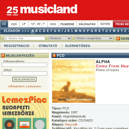
Felhasználónév
ALPHA
Come From Hea
Jelszó
Promo 13 tracks
elfelejtettem a jelszavam
Típus:
PCD
Megjelenés:
1997
Kiadó:
Virgin/Melankolic
Katalógus szám:
CDJSAD2
Állapot:
Használt
Szállítási idő:
Kiszállítás kb. 2-3 nap vagy személyes