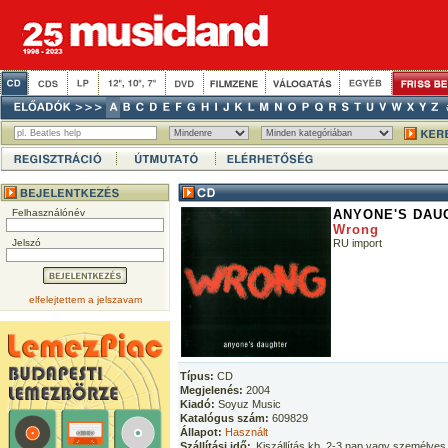
Felhasználónév
ANYONE'S DAU
Wrong
Jelszó
RU import
elfelejtettem a jelszavam
Típus:
CD
Megjelenés:
2004
Kiadó:
Soyuz Music
Katalógus szám:
609829
Állapot:
Használt
Szállítási idő:
Kiszállítás kb. 2-3 nap vagy személyes