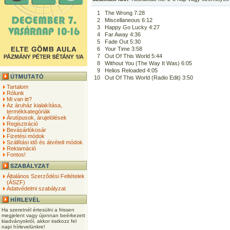
1
The Wrong 7:28
2
Miscellaneous 6:12
3
Happy Go Lucky 4:27
4
Far Away 4:36
5
Fade Out 5:30
6
Your Time 3:58
7
Out Of This World 5:44
8
Without You (The Way It Was) 6:05
9
Helios Reloaded 4:05
10
Out Of This World (Radio Edit) 3:50
Tartalom
Rólunk
Mi van itt?
Az áruház kialakítása,
termékkategóriák
Árutípusok, árujelölések
Regisztráció
Bevásárlókosár
Fizetési módok
Szállítási idő és átvételi módok
Reklamáció
Fontos!
Általános Szerződési Feltételek
(ÁSZF)
Adatvédelmi szabályzat
Ha szeretnél értesülni a frissen
megjelent vagy újonnan beérkezett
kiadványokról, akkor iratkozz fel
napi hírlevelünkre!