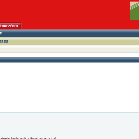
 átvétel budapesti boltunkban azonnal