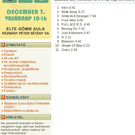
1
Intro 0:41
2
Walk Away 6:27
3
Smile At A Stranger 7:46
4
Free Wire 6:05
5
P.A.L.M.E.R.S. 4:45
6
Moving On 7:42
7
Just A Moment 5:47
8
In 2:11
9
Between 4:42
10
Shade Of Blue 5:22
11
Outro 2:49
Tartalom
Rólunk
Mi van itt?
Az áruház kialakítása,
termékkategóriák
Árutípusok, árujelölések
Regisztráció
Bevásárlókosár
Fizetési módok
Szállítási idő és átvételi módok
Reklamáció
Fontos!
Általános Szerződési Feltételek
(ÁSZF)
Adatvédelmi szabályzat
Ha szeretnél értesülni a frissen
megjelent vagy újonnan beérkezett
kiadványokról, akkor iratkozz fel
napi hírlevelünkre!