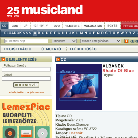
Felhasználónév
ALBANEK
Shade Of Blue
Jelszó
Digipak
elfelejtettem a jelszavam
Típus:
CD
Megjelenés:
2003
Kiadó:
Ecco.Chamber
Katalógus szám:
EC 3722
Állapot:
Használt
Szállítási idő:
Kiszállítás kb. 2-3 nap vagy személyes