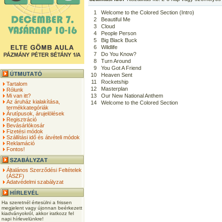
1
Welcome to the Colored Section (Intro)
2
Beautiful Me
3
Cloud
4
People Person
5
Big Black Buck
6
Wildlife
7
Do You Know?
8
Turn Around
9
You Got A Friend
10
Heaven Sent
11
Rocketship
Tartalom
12
Masterplan
Rólunk
Mi van itt?
13
Our New National Anthem
Az áruház kialakítása,
14
Welcome to the Colored Section
termékkategóriák
Árutípusok, árujelölések
Regisztráció
Bevásárlókosár
Fizetési módok
Szállítási idő és átvételi módok
Reklamáció
Fontos!
Általános Szerződési Feltételek
(ÁSZF)
Adatvédelmi szabályzat
Ha szeretnél értesülni a frissen
megjelent vagy újonnan beérkezett
kiadványokról, akkor iratkozz fel
napi hírlevelünkre!