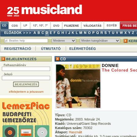
Felhasználónév
DONNIE
The Colored Se
Jelszó
elfelejtettem a jelszavam
Típus:
CD
Megjelenés:
2003. február 24.
Kiadó:
Universal/Giant Step Records
Katalógus szám:
70302
Állapot:
Használt
Szállítási idő:
Kiszállítás kb. 2-3 nap vagy személyes