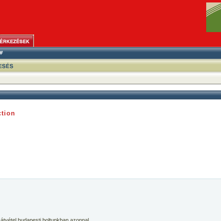
ction
 átvétel budapesti boltunkban azonnal