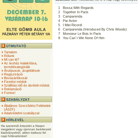
1
Bossa With Regards
2
Together In Paris
3
Camparenda
4
Par Avion
5
I Miei Ricordi
6
Camparenda (Introduced By Chris Woods)
7
Monsieur Le Bois In Paris
8
You Can`t Win None Of Him
Tartalom
Rólunk
Mi van itt?
Az áruház kialakítása,
termékkategóriák
Árutípusok, árujelölések
Regisztráció
Bevásárlókosár
Fizetési módok
Szállítási idő és átvételi módok
Reklamáció
Fontos!
Általános Szerződési Feltételek
(ÁSZF)
Adatvédelmi szabályzat
Ha szeretnél értesülni a frissen
megjelent vagy újonnan beérkezett
kiadványokról, akkor iratkozz fel
napi hírlevelünkre!