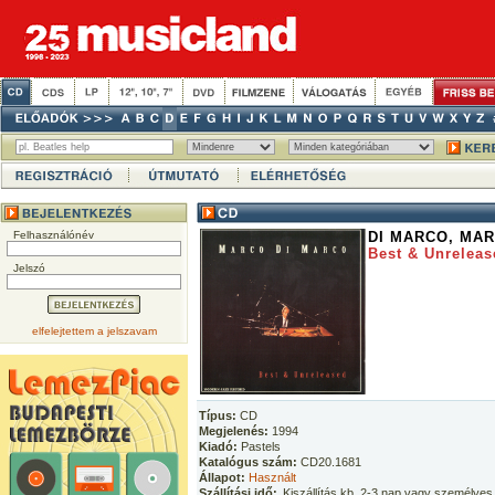
Felhasználónév
DI MARCO, MA
Best & Unreleas
Jelszó
elfelejtettem a jelszavam
Típus:
CD
Megjelenés:
1994
Kiadó:
Pastels
Katalógus szám:
CD20.1681
Állapot:
Használt
Szállítási idő:
Kiszállítás kb. 2-3 nap vagy személyes