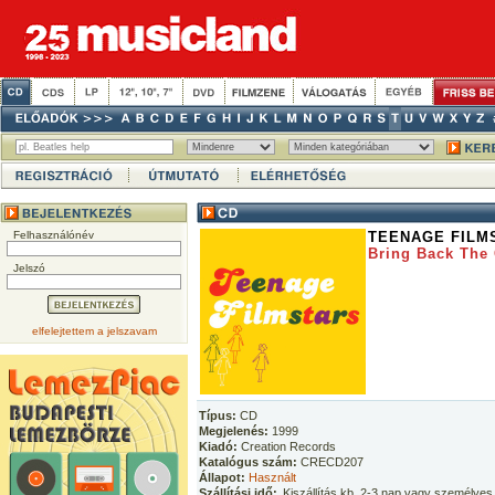
Felhasználónév
TEENAGE FILM
Bring Back The 
Jelszó
elfelejtettem a jelszavam
Típus:
CD
Megjelenés:
1999
Kiadó:
Creation Records
Katalógus szám:
CRECD207
Állapot:
Használt
Szállítási idő:
Kiszállítás kb. 2-3 nap vagy személyes