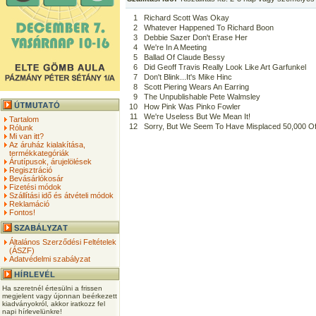
1
Richard Scott Was Okay
2
Whatever Happened To Richard Boon
3
Debbie Sazer Don't Erase Her
4
We're In A Meeting
5
Ballad Of Claude Bessy
6
Did Geoff Travis Really Look Like Art Garfunkel
7
Don't Blink...It's Mike Hinc
8
Scott Piering Wears An Earring
9
The Unpublishable Pete Walmsley
10
How Pink Was Pinko Fowler
11
We're Useless But We Mean It!
Tartalom
12
Sorry, But We Seem To Have Misplaced 50,000 O
Rólunk
Mi van itt?
Az áruház kialakítása,
termékkategóriák
Árutípusok, árujelölések
Regisztráció
Bevásárlókosár
Fizetési módok
Szállítási idő és átvételi módok
Reklamáció
Fontos!
Általános Szerződési Feltételek
(ÁSZF)
Adatvédelmi szabályzat
Ha szeretnél értesülni a frissen
megjelent vagy újonnan beérkezett
kiadványokról, akkor iratkozz fel
napi hírlevelünkre!