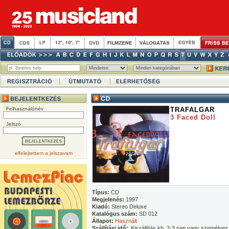
Felhasználónév
TRAFALGAR
3 Faced Doll
Jelszó
elfelejtettem a jelszavam
Típus:
CD
Megjelenés:
1997
Kiadó:
Stereo Deluxe
Katalógus szám:
SD 012
Állapot:
Használt
Szállítási idő:
Kiszállítás kb. 2-3 nap vagy személyes