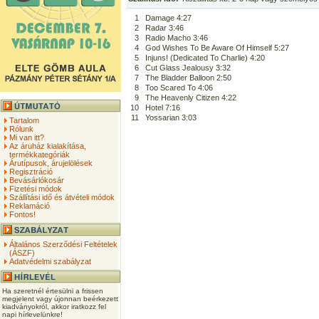
1
Damage 4:27
2
Radar 3:46
3
Radio Macho 3:46
4
God Wishes To Be Aware Of Himself 5:27
5
Injuns! (Dedicated To Charlie) 4:20
6
Cut Glass Jealousy 3:32
7
The Bladder Balloon 2:50
8
Too Scared To 4:06
9
The Heavenly Citizen 4:22
10
Hotel 7:16
11
Yossarian 3:03
Tartalom
Rólunk
Mi van itt?
Az áruház kialakítása,
termékkategóriák
Árutípusok, árujelölések
Regisztráció
Bevásárlókosár
Fizetési módok
Szállítási idő és átvételi módok
Reklamáció
Fontos!
Általános Szerződési Feltételek
(ÁSZF)
Adatvédelmi szabályzat
Ha szeretnél értesülni a frissen
megjelent vagy újonnan beérkezett
kiadványokról, akkor iratkozz fel
napi hírlevelünkre!