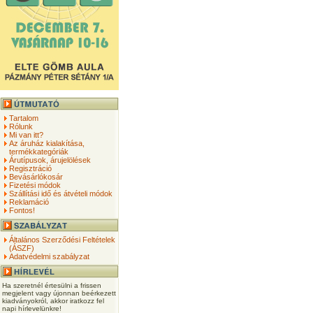
Tartalom
Rólunk
Mi van itt?
Az áruház kialakítása,
termékkategóriák
Árutípusok, árujelölések
Regisztráció
Bevásárlókosár
Fizetési módok
Szállítási idő és átvételi módok
Reklamáció
Fontos!
Általános Szerződési Feltételek
(ÁSZF)
Adatvédelmi szabályzat
Ha szeretnél értesülni a frissen
megjelent vagy újonnan beérkezett
kiadványokról, akkor iratkozz fel
napi hírlevelünkre!