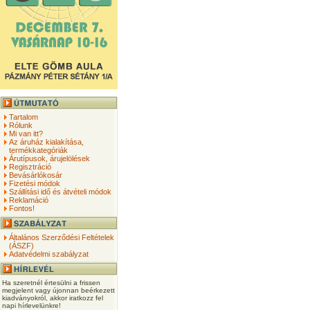
Tartalom
Rólunk
Mi van itt?
Az áruház kialakítása,
termékkategóriák
Árutípusok, árujelölések
Regisztráció
Bevásárlókosár
Fizetési módok
Szállítási idő és átvételi módok
Reklamáció
Fontos!
Általános Szerződési Feltételek
(ÁSZF)
Adatvédelmi szabályzat
Ha szeretnél értesülni a frissen
megjelent vagy újonnan beérkezett
kiadványokról, akkor iratkozz fel
napi hírlevelünkre!