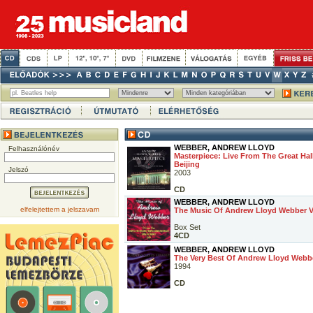
WEBBER, ANDREW LLOYD
Felhasználónév
Masterpiece: Live From The Great Hal
Beijing
Jelszó
2003
CD
WEBBER, ANDREW LLOYD
elfelejtettem a jelszavam
The Music Of Andrew Lloyd Webber V
Box Set
4CD
WEBBER, ANDREW LLOYD
The Very Best Of Andrew Lloyd Webb
1994
CD