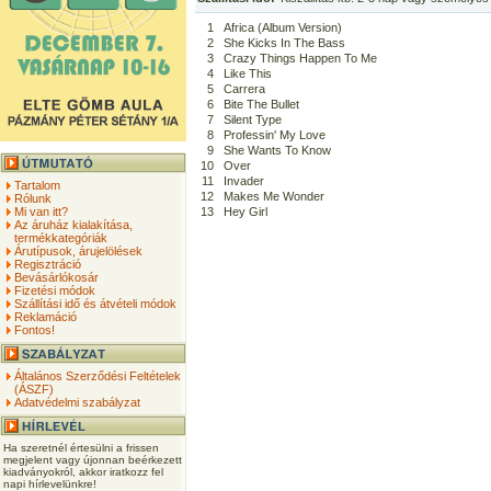
1
Africa (Album Version)
2
She Kicks In The Bass
3
Crazy Things Happen To Me
4
Like This
5
Carrera
6
Bite The Bullet
7
Silent Type
8
Professin' My Love
9
She Wants To Know
10
Over
11
Invader
Tartalom
12
Makes Me Wonder
Rólunk
Mi van itt?
13
Hey Girl
Az áruház kialakítása,
termékkategóriák
Árutípusok, árujelölések
Regisztráció
Bevásárlókosár
Fizetési módok
Szállítási idő és átvételi módok
Reklamáció
Fontos!
Általános Szerződési Feltételek
(ÁSZF)
Adatvédelmi szabályzat
Ha szeretnél értesülni a frissen
megjelent vagy újonnan beérkezett
kiadványokról, akkor iratkozz fel
napi hírlevelünkre!