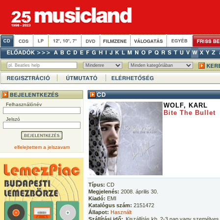
Felhasználónév
WOLF, KARL
Bite The Bullet
Jelszó
elfelejtettem a jelszavam
Típus:
CD
Megjelenés:
2008. április 30.
Kiadó:
EMI
Katalógus szám:
2151472
Állapot:
Használt
Szállítási idő:
Kiszállítás kb. 2-3 nap vagy személyes