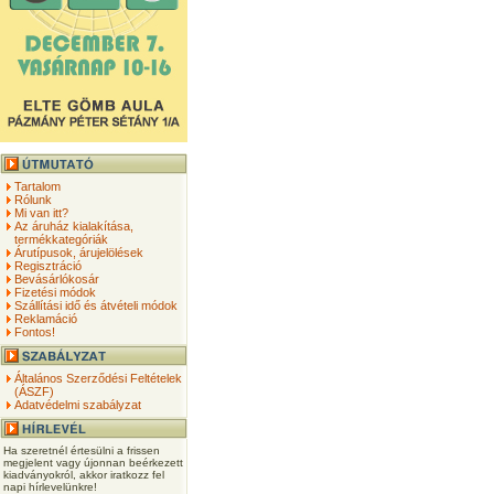
Tartalom
Rólunk
Mi van itt?
Az áruház kialakítása,
termékkategóriák
Árutípusok, árujelölések
Regisztráció
Bevásárlókosár
Fizetési módok
Szállítási idő és átvételi módok
Reklamáció
Fontos!
Általános Szerződési Feltételek
(ÁSZF)
Adatvédelmi szabályzat
Ha szeretnél értesülni a frissen
megjelent vagy újonnan beérkezett
kiadványokról, akkor iratkozz fel
napi hírlevelünkre!