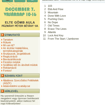
1
103
2
Ebb And Flow
3
Mountain
4
Done With Love
5
Pushing Oars
6
No Dope
7
Old Times
8
Erase The Lines
9
Atlantis
10
Lock And Key
11
From The Start / Jamboree
Tartalom
Rólunk
Mi van itt?
Az áruház kialakítása,
termékkategóriák
Árutípusok, árujelölések
Regisztráció
Bevásárlókosár
Fizetési módok
Szállítási idő és átvételi módok
Reklamáció
Fontos!
Általános Szerződési Feltételek
(ÁSZF)
Adatvédelmi szabályzat
Ha szeretnél értesülni a frissen
megjelent vagy újonnan beérkezett
kiadványokról, akkor iratkozz fel
napi hírlevelünkre!