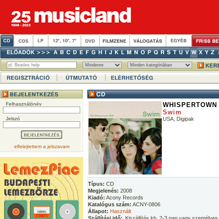
Felhasználónév
WHISPERTOWN 
Swim
Jelszó
USA, Digipak
elfelejtettem a jelszavam
Típus:
CD
Megjelenés:
2008
Kiadó:
Acony Records
Katalógus szám:
ACNY-0806
Állapot:
Használt
Szállítási idő:
Kiszállítás kb. 2-3 nap vagy személyes