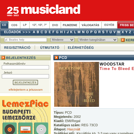
Felhasználónév
WOODSTAR
Time To Bleed 
Jelszó
elfelejtettem a jelszavam
Típus:
PCD
Megjelenés:
2002
Kiadó:
EMI/Regal
Katalógus szám:
REG 73CD
Állapot:
Használt
Szállítási idő:
Kiszállítás kb. 2-3 nap vagy személyes