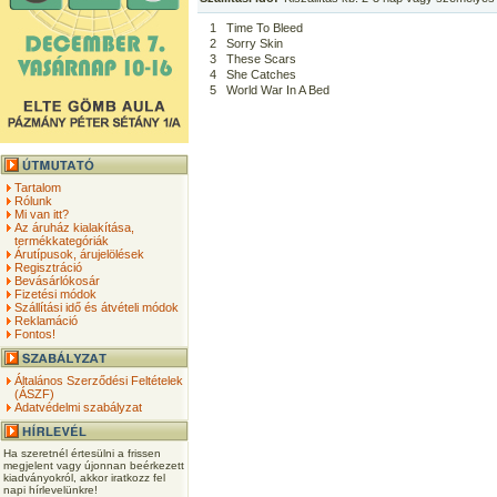
1
Time To Bleed
2
Sorry Skin
3
These Scars
4
She Catches
5
World War In A Bed
Tartalom
Rólunk
Mi van itt?
Az áruház kialakítása,
termékkategóriák
Árutípusok, árujelölések
Regisztráció
Bevásárlókosár
Fizetési módok
Szállítási idő és átvételi módok
Reklamáció
Fontos!
Általános Szerződési Feltételek
(ÁSZF)
Adatvédelmi szabályzat
Ha szeretnél értesülni a frissen
megjelent vagy újonnan beérkezett
kiadványokról, akkor iratkozz fel
napi hírlevelünkre!