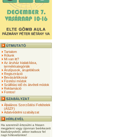
Tartalom
Rólunk
Mi van itt?
Az áruház kialakítása,
termékkategóriák
Árutípusok, árujelölések
Regisztráció
Bevásárlókosár
Fizetési módok
Szállítási idő és átvételi módok
Reklamáció
Fontos!
Általános Szerződési Feltételek
(ÁSZF)
Adatvédelmi szabályzat
Ha szeretnél értesülni a frissen
megjelent vagy újonnan beérkezett
kiadványokról, akkor iratkozz fel
napi hírlevelünkre!