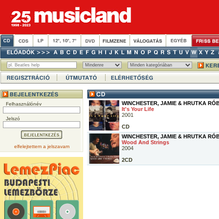
WINCHESTER, JAMIE & HRUTKA RÓ
Felhasználónév
It's Your Life
2001
Jelszó
CD
WINCHESTER, JAMIE & HRUTKA RÓ
Wood And Strings
elfelejtettem a jelszavam
2004
2CD