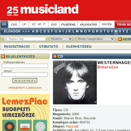
Felhasználónév
WESTERNHAGEN
Bittersüss
Jelszó
elfelejtettem a jelszavam
Típus:
CD
Megjelenés:
2000
Kiadó:
Warner Bros. Records
Katalógus szám:
854722
Állapot:
Használt
Szállítási idő:
Kiszállítás kb. 2-3 nap vagy személyes