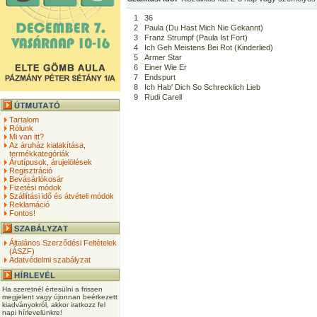
1
36
2
Paula (Du Hast Mich Nie Gekannt)
3
Franz Strumpf (Paula Ist Fort)
4
Ich Geh Meistens Bei Rot (Kinderlied)
5
Armer Star
6
Einer Wie Er
7
Endspurt
8
Ich Hab' Dich So Schrecklich Lieb
9
Rudi Carell
Tartalom
Rólunk
Mi van itt?
Az áruház kialakítása,
termékkategóriák
Árutípusok, árujelölések
Regisztráció
Bevásárlókosár
Fizetési módok
Szállítási idő és átvételi módok
Reklamáció
Fontos!
Általános Szerződési Feltételek
(ÁSZF)
Adatvédelmi szabályzat
Ha szeretnél értesülni a frissen
megjelent vagy újonnan beérkezett
kiadványokról, akkor iratkozz fel
napi hírlevelünkre!