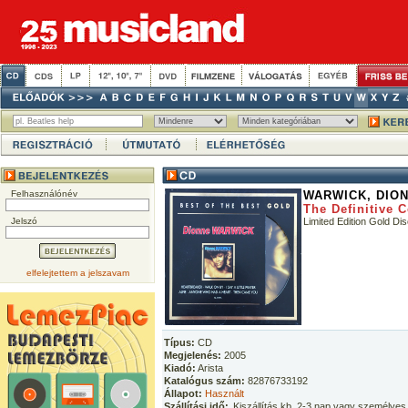
Felhasználónév
WARWICK, DIO
The Definitive C
Jelszó
Limited Edition Gold D
elfelejtettem a jelszavam
Típus:
CD
Megjelenés:
2005
Kiadó:
Arista
Katalógus szám:
82876733192
Állapot:
Használt
Szállítási idő:
Kiszállítás kb. 2-3 nap vagy személyes