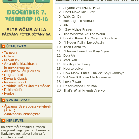
1
Anyone Who Had A Heart
2
Don't Make Me Over
3
Walk On By
4
Message To Michael
5
Alfie
6
I Say A Little Prayer
7
The Windows Of The World
8
Do You Know The Way To San Jose
9
I'll Never Fall In Love Again
10
Then Came You
11
I'll Never Love This Way Again
Tartalom
12
Deja Vu
Rólunk
Mi van itt?
13
After You
Az áruház kialakítása,
14
No Night So Long
termékkategóriák
15
Heartbreaker
Árutípusok, árujelölések
16
How Many Times Can We Say Goodbye
Regisztráció
17
Will You Still Love Me Tomorrow
Bevásárlókosár
18
Love Power
Fizetési módok
Szállítási idő és átvételi módok
19
Reservations For Two
Reklamáció
20
That's What Friends Are For
Fontos!
Általános Szerződési Feltételek
(ÁSZF)
Adatvédelmi szabályzat
Ha szeretnél értesülni a frissen
megjelent vagy újonnan beérkezett
kiadványokról, akkor iratkozz fel
napi hírlevelünkre!