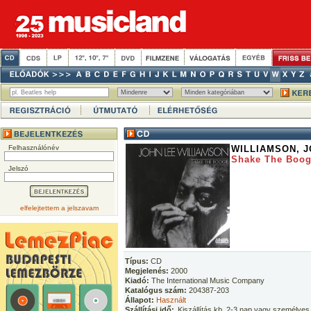
Felhasználónév
WILLIAMSON, 
Shake The Boog
Jelszó
elfelejtettem a jelszavam
Típus:
CD
Megjelenés:
2000
Kiadó:
The International Music Company
Katalógus szám:
204387-203
Állapot:
Használt
Szállítási idő:
Kiszállítás kb. 2-3 nap vagy személyes