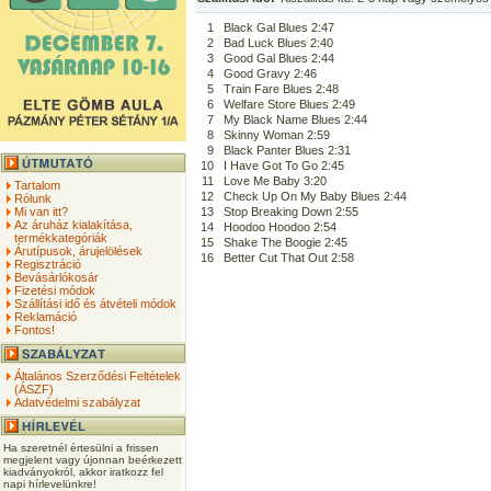
1
Black Gal Blues 2:47
2
Bad Luck Blues 2:40
3
Good Gal Blues 2:44
4
Good Gravy 2:46
5
Train Fare Blues 2:48
6
Welfare Store Blues 2:49
7
My Black Name Blues 2:44
8
Skinny Woman 2:59
9
Black Panter Blues 2:31
10
I Have Got To Go 2:45
11
Love Me Baby 3:20
Tartalom
12
Check Up On My Baby Blues 2:44
Rólunk
Mi van itt?
13
Stop Breaking Down 2:55
Az áruház kialakítása,
14
Hoodoo Hoodoo 2:54
termékkategóriák
15
Shake The Boogie 2:45
Árutípusok, árujelölések
16
Better Cut That Out 2:58
Regisztráció
Bevásárlókosár
Fizetési módok
Szállítási idő és átvételi módok
Reklamáció
Fontos!
Általános Szerződési Feltételek
(ÁSZF)
Adatvédelmi szabályzat
Ha szeretnél értesülni a frissen
megjelent vagy újonnan beérkezett
kiadványokról, akkor iratkozz fel
napi hírlevelünkre!