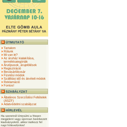
Tartalom
Rólunk
Mi van itt?
Az áruház kialakítása,
termékkategóriák
Árutípusok, árujelölések
Regisztráció
Bevásárlókosár
Fizetési módok
Szállítási idő és átvételi módok
Reklamáció
Fontos!
Általános Szerződési Feltételek
(ÁSZF)
Adatvédelmi szabályzat
Ha szeretnél értesülni a frissen
megjelent vagy újonnan beérkezett
kiadványokról, akkor iratkozz fel
napi hírlevelünkre!