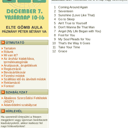
1
Coming Around Again
2
Seventeen
3
Sunshine (Love Like That)
4
Go to Sleep
5
Ain't True to Yourself
6
Don't Wanna Be That Man
7
Angel (My Life Began with You)
8
Fool for You
9
My Soul Pleads for You
10
That's the Way It Goes
11
Take Your Time
Tartalom
12
Grace
Rólunk
Mi van itt?
Az áruház kialakítása,
termékkategóriák
Árutípusok, árujelölések
Regisztráció
Bevásárlókosár
Fizetési módok
Szállítási idő és átvételi módok
Reklamáció
Fontos!
Általános Szerződési Feltételek
(ÁSZF)
Adatvédelmi szabályzat
Ha szeretnél értesülni a frissen
megjelent vagy újonnan beérkezett
kiadványokról, akkor iratkozz fel
napi hírlevelünkre!