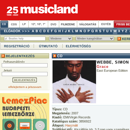
Felhasználónév
WEBBE, SIMON
Grace
Jelszó
East European Edition
elfelejtettem a jelszavam
Típus:
CD
Megjelenés:
2007
Kiadó:
EMI/Virgin Records
Katalógus szám:
3856922
Állapot:
Használt
Szállítási idő:
Kiszállítás kb. 2-3 nap vagy személyes