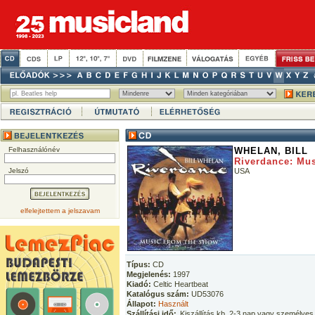
Felhasználónév
WHELAN, BILL
Riverdance: Mu
Jelszó
USA
elfelejtettem a jelszavam
Típus:
CD
Megjelenés:
1997
Kiadó:
Celtic Heartbeat
Katalógus szám:
UD53076
Állapot:
Használt
Szállítási idő:
Kiszállítás kb. 2-3 nap vagy személyes