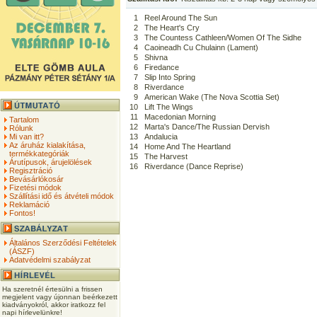
1
Reel Around The Sun
2
The Heart's Cry
3
The Countess Cathleen/Women Of The Sidhe
4
Caoineadh Cu Chulainn (Lament)
5
Shivna
6
Firedance
7
Slip Into Spring
8
Riverdance
9
American Wake (The Nova Scottia Set)
10
Lift The Wings
11
Macedonian Morning
Tartalom
12
Marta's Dance/The Russian Dervish
Rólunk
Mi van itt?
13
Andalucia
Az áruház kialakítása,
14
Home And The Heartland
termékkategóriák
15
The Harvest
Árutípusok, árujelölések
16
Riverdance (Dance Reprise)
Regisztráció
Bevásárlókosár
Fizetési módok
Szállítási idő és átvételi módok
Reklamáció
Fontos!
Általános Szerződési Feltételek
(ÁSZF)
Adatvédelmi szabályzat
Ha szeretnél értesülni a frissen
megjelent vagy újonnan beérkezett
kiadványokról, akkor iratkozz fel
napi hírlevelünkre!