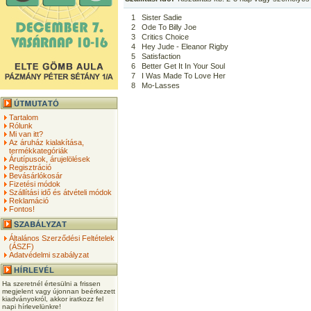
1
Sister Sadie
2
Ode To Billy Joe
3
Critics Choice
4
Hey Jude - Eleanor Rigby
5
Satisfaction
6
Better Get It In Your Soul
7
I Was Made To Love Her
8
Mo-Lasses
Tartalom
Rólunk
Mi van itt?
Az áruház kialakítása,
termékkategóriák
Árutípusok, árujelölések
Regisztráció
Bevásárlókosár
Fizetési módok
Szállítási idő és átvételi módok
Reklamáció
Fontos!
Általános Szerződési Feltételek
(ÁSZF)
Adatvédelmi szabályzat
Ha szeretnél értesülni a frissen
megjelent vagy újonnan beérkezett
kiadványokról, akkor iratkozz fel
napi hírlevelünkre!