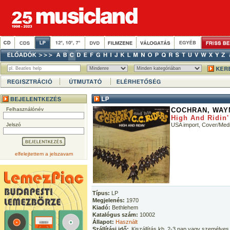
Felhasználónév
COCHRAN, WAYN
High And Ridin'
Jelszó
USA import, Cover/Med
elfelejtettem a jelszavam
Típus:
LP
Megjelenés:
1970
Kiadó:
Bethlehem
Katalógus szám:
10002
Állapot:
Használt
Szállítási idő:
Kiszállítás kb. 2-3 nap vagy személyes