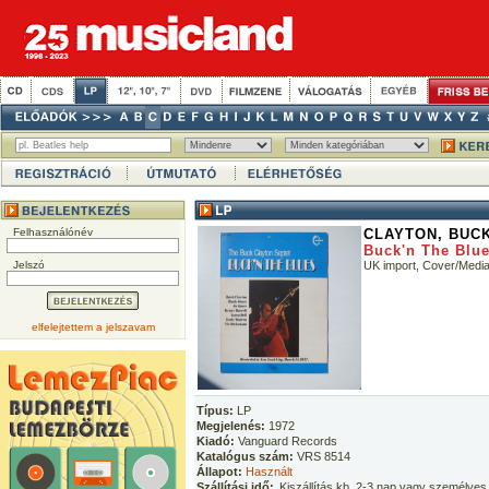
Felhasználónév
CLAYTON, BUC
Buck'n The Blu
Jelszó
UK import, Cover/Med
elfelejtettem a jelszavam
Típus:
LP
Megjelenés:
1972
Kiadó:
Vanguard Records
Katalógus szám:
VRS 8514
Állapot:
Használt
Szállítási idő:
Kiszállítás kb. 2-3 nap vagy személyes