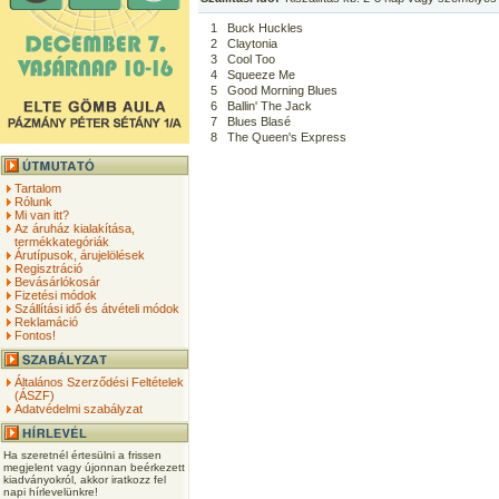
1
Buck Huckles
2
Claytonia
3
Cool Too
4
Squeeze Me
5
Good Morning Blues
6
Ballin' The Jack
7
Blues Blasé
8
The Queen's Express
Tartalom
Rólunk
Mi van itt?
Az áruház kialakítása,
termékkategóriák
Árutípusok, árujelölések
Regisztráció
Bevásárlókosár
Fizetési módok
Szállítási idő és átvételi módok
Reklamáció
Fontos!
Általános Szerződési Feltételek
(ÁSZF)
Adatvédelmi szabályzat
Ha szeretnél értesülni a frissen
megjelent vagy újonnan beérkezett
kiadványokról, akkor iratkozz fel
napi hírlevelünkre!