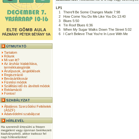
LP1
1
There'll Be Some Changes Made 7:98
2
How Come You Do Me Like You Do 13:40
3
Blues 5:50
4
Tin Roof Blues 6:36
5
When My Sugar Walks Down The Street 5:02
6
I Can't Believe That You're In Love With Me
Tartalom
Rólunk
Mi van itt?
Az áruház kialakítása,
termékkategóriák
Árutípusok, árujelölések
Regisztráció
Bevásárlókosár
Fizetési módok
Szállítási idő és átvételi módok
Reklamáció
Fontos!
Általános Szerződési Feltételek
(ÁSZF)
Adatvédelmi szabályzat
Ha szeretnél értesülni a frissen
megjelent vagy újonnan beérkezett
kiadványokról, akkor iratkozz fel
napi hírlevelünkre!