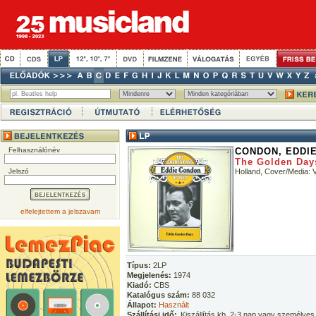
Felhasználónév
CONDON, EDDI
The Golden Day
Jelszó
Holland, Cover/Media:
elfelejtettem a jelszavam
Típus:
2LP
Megjelenés:
1974
Kiadó:
CBS
Katalógus szám:
88 032
Állapot:
Használt
Szállítási idő:
Kiszállítás kb. 2-3 nap vagy személyes