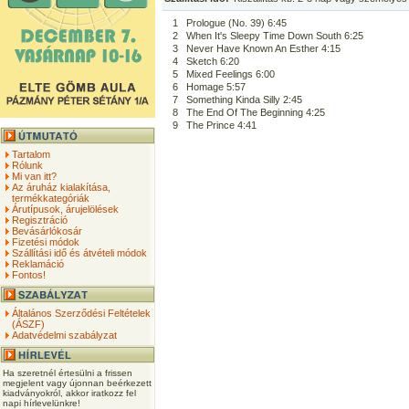
1
Prologue (No. 39) 6:45
2
When It's Sleepy Time Down South 6:25
3
Never Have Known An Esther 4:15
4
Sketch 6:20
5
Mixed Feelings 6:00
6
Homage 5:57
7
Something Kinda Silly 2:45
8
The End Of The Beginning 4:25
9
The Prince 4:41
Tartalom
Rólunk
Mi van itt?
Az áruház kialakítása,
termékkategóriák
Árutípusok, árujelölések
Regisztráció
Bevásárlókosár
Fizetési módok
Szállítási idő és átvételi módok
Reklamáció
Fontos!
Általános Szerződési Feltételek
(ÁSZF)
Adatvédelmi szabályzat
Ha szeretnél értesülni a frissen
megjelent vagy újonnan beérkezett
kiadványokról, akkor iratkozz fel
napi hírlevelünkre!