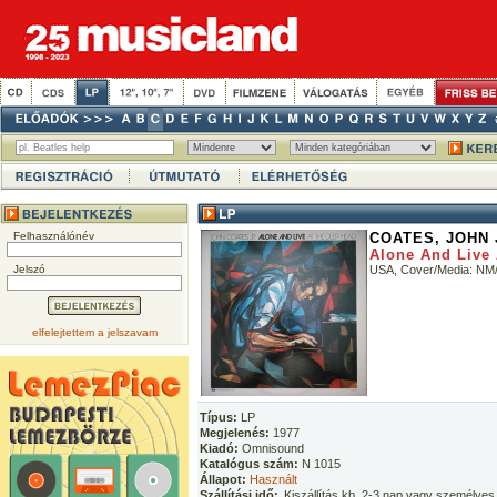
Felhasználónév
COATES, JOHN 
Alone And Live 
Jelszó
USA, Cover/Media: N
elfelejtettem a jelszavam
Típus:
LP
Megjelenés:
1977
Kiadó:
Omnisound
Katalógus szám:
N 1015
Állapot:
Használt
Szállítási idő:
Kiszállítás kb. 2-3 nap vagy személyes