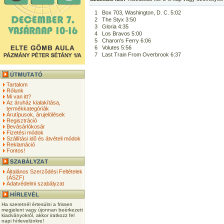
1
Box 703, Washington, D. C. 5:02
2
The Styx 3:50
3
Gloria 4:35
4
Los Bravos 5:00
5
Charon's Ferry 6:06
6
Volutes 5:56
7
Last Train From Overbrook 6:37
Tartalom
Rólunk
Mi van itt?
Az áruház kialakítása,
termékkategóriák
Árutípusok, árujelölések
Regisztráció
Bevásárlókosár
Fizetési módok
Szállítási idő és átvételi módok
Reklamáció
Fontos!
Általános Szerződési Feltételek
(ÁSZF)
Adatvédelmi szabályzat
Ha szeretnél értesülni a frissen
megjelent vagy újonnan beérkezett
kiadványokról, akkor iratkozz fel
napi hírlevelünkre!