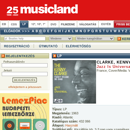
Felhasználónév
CLARKE, KENN
Jazz Is Universa
Jelszó
France, Cover/Media:
elfelejtettem a jelszavam
Típus:
LP
Megjelenés:
1963
Kiadó:
Atlantic
Katalógus szám:
432 066
Állapot:
Használt
Szállítási idő:
Kiszállítás kb. 2-3 nap vagy személyes