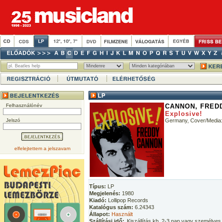
Felhasználónév
CANNON, FRED
Explosive!
Jelszó
Germany, Cover/Media
elfelejtettem a jelszavam
Típus:
LP
Megjelenés:
1980
Kiadó:
Lollipop Records
Katalógus szám:
6.24343
Állapot:
Használt
Szállítási idő:
Kiszállítás kb. 2-3 nap vagy személyes