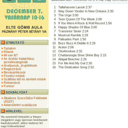
1
Tallahassee Lassie 2:37
2
Way Down Yonder In New Orleans 2:30
3
The Urge 3:00
4
Teen Queen Of The Week 2:08
5
If You Were A Rock & Roll Record 1:56
6
Happy Shades Of Blue 3:00
7
Transistor Sister 2:24
8
Muskrat Ramble 2:29
9
Palisades Park 1:50
10
Buzz Buzz A-Diddle-It 2:26
11
Action 2:06
Tartalom
12
Okefenokee 2:32
Rólunk
Mi van itt?
13
Chattanoogia Shoe Shine Boy 2:15
Az áruház kialakítása,
14
Abigail Beecher 2:26
termékkategóriák
15
For Me And My Gal 2:30
Árutípusok, árujelölések
16
The Dedication Song 2:52
Regisztráció
Bevásárlókosár
Fizetési módok
Szállítási idő és átvételi módok
Reklamáció
Fontos!
Általános Szerződési Feltételek
(ÁSZF)
Adatvédelmi szabályzat
Ha szeretnél értesülni a frissen
megjelent vagy újonnan beérkezett
kiadványokról, akkor iratkozz fel
napi hírlevelünkre!