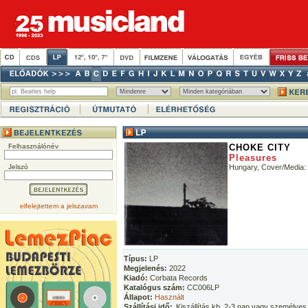
Felhasználónév
CHOKE CITY
Pleasures
Jelszó
Hungary, Cover/Media: 
elfelejtettem a jelszavam
Típus:
LP
Megjelenés:
2022
Kiadó:
Corbata Records
Katalógus szám:
CC006LP
Állapot:
Használt
Szállítási idő:
Kiszállítás kb. 2-3 nap vagy személyes