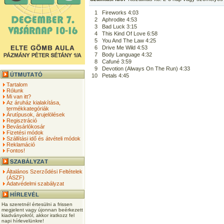
1
Fireworks 4:03
2
Aphrodite 4:53
3
Bad Luck 3:15
4
This Kind Of Love 6:58
5
You And The Law 4:25
6
Drive Me Wild 4:53
7
Body Language 4:32
8
Cafuné 3:59
9
Devotion (Always On The Run) 4:33
10
Petals 4:45
Tartalom
Rólunk
Mi van itt?
Az áruház kialakítása,
termékkategóriák
Árutípusok, árujelölések
Regisztráció
Bevásárlókosár
Fizetési módok
Szállítási idő és átvételi módok
Reklamáció
Fontos!
Általános Szerződési Feltételek
(ÁSZF)
Adatvédelmi szabályzat
Ha szeretnél értesülni a frissen
megjelent vagy újonnan beérkezett
kiadványokról, akkor iratkozz fel
napi hírlevelünkre!