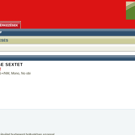
GE SEXTET
!
G+/NM, Mono, No obi
 átvétel budapesti boltunkban azonnal