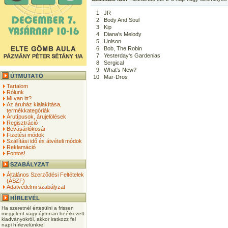
1
JR
2
Body And Soul
3
Kip
4
Diana's Melody
5
Unison
6
Bob, The Robin
7
Yesterday's Gardenias
8
Sergical
9
What's New?
10
Mar-Dros
Tartalom
Rólunk
Mi van itt?
Az áruház kialakítása,
termékkategóriák
Árutípusok, árujelölések
Regisztráció
Bevásárlókosár
Fizetési módok
Szállítási idő és átvételi módok
Reklamáció
Fontos!
Általános Szerződési Feltételek
(ÁSZF)
Adatvédelmi szabályzat
Ha szeretnél értesülni a frissen
megjelent vagy újonnan beérkezett
kiadványokról, akkor iratkozz fel
napi hírlevelünkre!