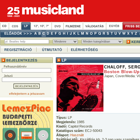
Felhasználónév
CHALOFF, SER
Boston Blow-Up
Jelszó
Japan, Cover/Media: V
elfelejtettem a jelszavam
Típus:
LP
Megjelenés:
1985
Kiadó:
Capitol Records
Katalógus szám:
ECJ-50043
Állapot:
Használt
Szállítási idő:
Kiszállítás kb. 2-3 nap vagy személyes