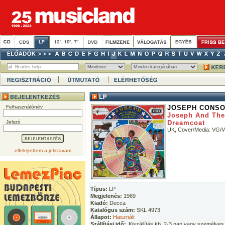
Felhasználónév
JOSEPH CONSO
Joseph And The
Jelszó
Dreamcoat
UK, Cover/Media: VG/
elfelejtettem a jelszavam
Típus:
LP
Megjelenés:
1969
Kiadó:
Decca
Katalógus szám:
SKL 4973
Állapot:
Használt
Szállítási idő:
Kiszállítás kb. 2-3 nap vagy személyes