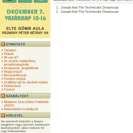
1
Joseph And The Technicolor Dreamcoat
2
Joseph And The Technicolor Dreamcoat
Tartalom
Rólunk
Mi van itt?
Az áruház kialakítása,
termékkategóriák
Árutípusok, árujelölések
Regisztráció
Bevásárlókosár
Fizetési módok
Szállítási idő és átvételi módok
Reklamáció
Fontos!
Általános Szerződési Feltételek
(ÁSZF)
Adatvédelmi szabályzat
Ha szeretnél értesülni a frissen
megjelent vagy újonnan beérkezett
kiadványokról, akkor iratkozz fel
napi hírlevelünkre!