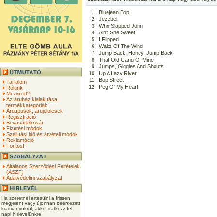
1
Bluejean Bop
2
Jezebel
3
Who Slapped John
4
Ain't She Sweet
5
I Flipped
6
Waltz Of The Wind
7
Jump Back, Honey, Jump Back
8
That Old Gang Of Mine
9
Jumps, Giggles And Shouts
10
Up A Lazy River
11
Bop Street
Tartalom
12
Peg O' My Heart
Rólunk
Mi van itt?
Az áruház kialakítása,
termékkategóriák
Árutípusok, árujelölések
Regisztráció
Bevásárlókosár
Fizetési módok
Szállítási idő és átvételi módok
Reklamáció
Fontos!
Általános Szerződési Feltételek
(ÁSZF)
Adatvédelmi szabályzat
Ha szeretnél értesülni a frissen
megjelent vagy újonnan beérkezett
kiadványokról, akkor iratkozz fel
napi hírlevelünkre!