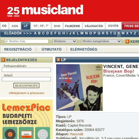
Felhasználónév
VINCENT, GENE
Bluejean Bop!
Jelszó
France, Cover/Media:
elfelejtettem a jelszavam
Típus:
LP
Megjelenés:
1976
Kiadó:
Capitol Records
Katalógus szám:
2S064-82077
Állapot:
Használt
Szállítási idő:
Kiszállítás kb. 2-3 nap vagy személyes