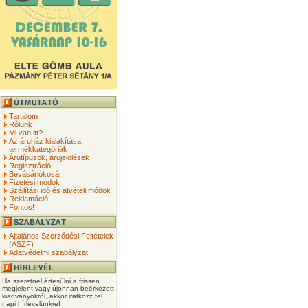
Tartalom
Rólunk
Mi van itt?
Az áruház kialakítása,
termékkategóriák
Árutípusok, árujelölések
Regisztráció
Bevásárlókosár
Fizetési módok
Szállítási idő és átvételi módok
Reklamáció
Fontos!
Általános Szerződési Feltételek
(ÁSZF)
Adatvédelmi szabályzat
Ha szeretnél értesülni a frissen
megjelent vagy újonnan beérkezett
kiadványokról, akkor iratkozz fel
napi hírlevelünkre!