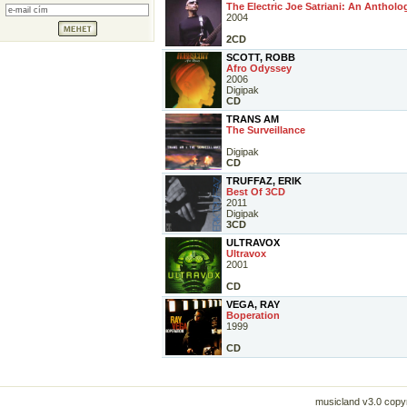
The Electric Joe Satriani: An Antholo
2004
2CD
SCOTT, ROBB
Afro Odyssey
2006
Digipak
CD
TRANS AM
The Surveillance
Digipak
CD
TRUFFAZ, ERIK
Best Of 3CD
2011
Digipak
3CD
ULTRAVOX
Ultravox
2001
CD
VEGA, RAY
Boperation
1999
CD
musicland v3.0 copyr