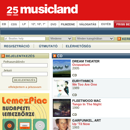
DREAM THEATER
Felhasználónév
Octavarium
2005
Jelszó
CD
EURYTHMICS
We Too Are One
elfelejtettem a jelszavam
1989
CD
FLEETWOOD MAC
Tango In The Night
1990
CD
GARFUNKEL, ART
Up 'Til Now
1993