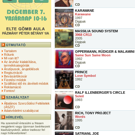
CD
KARAWANE
Karawane
1997
Digipak
CD
MASSILIA SOUND SYSTEM
3968 CR13
2005
Digipak
CD
Tartalom
OPPERMANN, RÜDIGER & MALAMIN
Rólunk
Same Sun Same Moon
Mi van itt?
1992
Az áruház kialakítása,
Digipak
termékkategóriák
CD
Árutípusok, árujelölések
PRINCE
Regisztráció
Love Symbol
Bevásárlókosár
1992
Fizetési módok
Szállítási idő és átvételi módok
CD
Reklamáció
Fontos!
RALF ILLENBERGER'S CIRCLE
Soleil
1993
Általános Szerződési Feltételek
(ÁSZF)
CD
Adatvédelmi szabályzat
RICH, TONY PROJECT
Words
1995
Ha szeretnél értesülni a frissen
megjelent vagy újonnan beérkezett
CD
kiadványokról, akkor iratkozz fel
napi hírlevelünkre!
SATRIANI, JOE