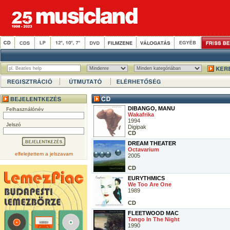
DIBANGO, MANU
Felhasználónév
Wakafrika
1994
Jelszó
Digipak
CD
DREAM THEATER
Octavarium
elfelejtettem a jelszavam
2005
CD
EURYTHMICS
We Too Are One
1989
CD
FLEETWOOD MAC
Tango In The Night
1990