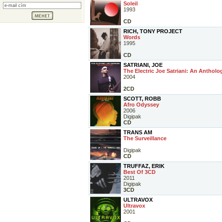
Soleil
1993
CD
RICH, TONY PROJECT
Words
1995
CD
SATRIANI, JOE
The Electric Joe Satriani: An Antholo
2004
2CD
SCOTT, ROBB
Afro Odyssey
2006
Digipak
CD
TRANS AM
The Surveillance
Digipak
CD
TRUFFAZ, ERIK
Best Of 3CD
2011
Digipak
3CD
ULTRAVOX
Ultravox
2001