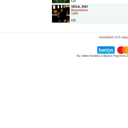
CD
VEGA, RAY
Boperation
1999
CD
musicland v3.0 copyr
Az online fizetést a Barion Payment 