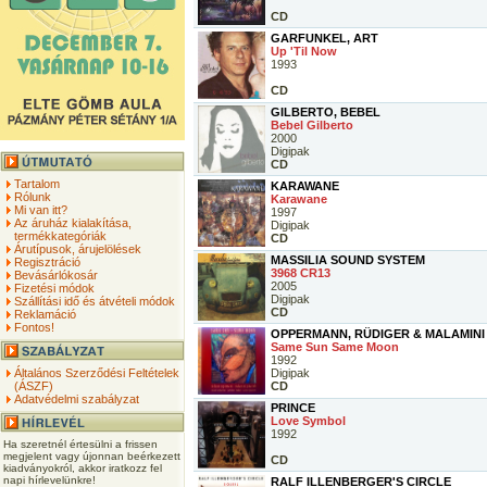
CD
GARFUNKEL, ART
Up 'Til Now
1993
CD
GILBERTO, BEBEL
Bebel Gilberto
2000
Digipak
CD
Tartalom
KARAWANE
Rólunk
Karawane
Mi van itt?
1997
Az áruház kialakítása,
Digipak
termékkategóriák
CD
Árutípusok, árujelölések
MASSILIA SOUND SYSTEM
Regisztráció
3968 CR13
Bevásárlókosár
2005
Fizetési módok
Digipak
Szállítási idő és átvételi módok
CD
Reklamáció
Fontos!
OPPERMANN, RÜDIGER & MALAMIN
Same Sun Same Moon
1992
Általános Szerződési Feltételek
Digipak
(ÁSZF)
CD
Adatvédelmi szabályzat
PRINCE
Love Symbol
1992
Ha szeretnél értesülni a frissen
megjelent vagy újonnan beérkezett
CD
kiadványokról, akkor iratkozz fel
napi hírlevelünkre!
RALF ILLENBERGER'S CIRCLE