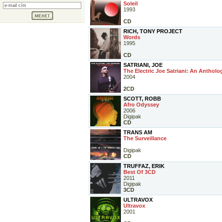
Soleil
1993
CD
RICH, TONY PROJECT
Words
1995
CD
SATRIANI, JOE
The Electric Joe Satriani: An Antholo
2004
2CD
SCOTT, ROBB
Afro Odyssey
2006
Digipak
CD
TRANS AM
The Surveillance
Digipak
CD
TRUFFAZ, ERIK
Best Of 3CD
2011
Digipak
3CD
ULTRAVOX
Ultravox
2001