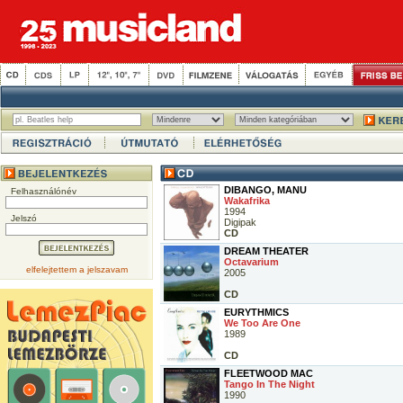
DIBANGO, MANU
Felhasználónév
Wakafrika
1994
Jelszó
Digipak
CD
DREAM THEATER
Octavarium
elfelejtettem a jelszavam
2005
CD
EURYTHMICS
We Too Are One
1989
CD
FLEETWOOD MAC
Tango In The Night
1990