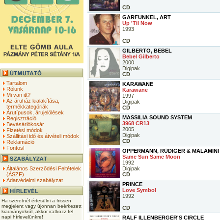
CD
GARFUNKEL, ART
Up 'Til Now
1993
CD
GILBERTO, BEBEL
Bebel Gilberto
2000
Digipak
CD
Tartalom
KARAWANE
Rólunk
Karawane
Mi van itt?
1997
Az áruház kialakítása,
Digipak
termékkategóriák
CD
Árutípusok, árujelölések
MASSILIA SOUND SYSTEM
Regisztráció
3968 CR13
Bevásárlókosár
2005
Fizetési módok
Digipak
Szállítási idő és átvételi módok
CD
Reklamáció
Fontos!
OPPERMANN, RÜDIGER & MALAMIN
Same Sun Same Moon
1992
Általános Szerződési Feltételek
Digipak
(ÁSZF)
CD
Adatvédelmi szabályzat
PRINCE
Love Symbol
1992
Ha szeretnél értesülni a frissen
megjelent vagy újonnan beérkezett
CD
kiadványokról, akkor iratkozz fel
napi hírlevelünkre!
RALF ILLENBERGER'S CIRCLE