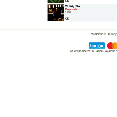
CD
VEGA, RAY
Boperation
1999
CD
musicland v3.0 copyr
Az online fizetést a Barion Payment 