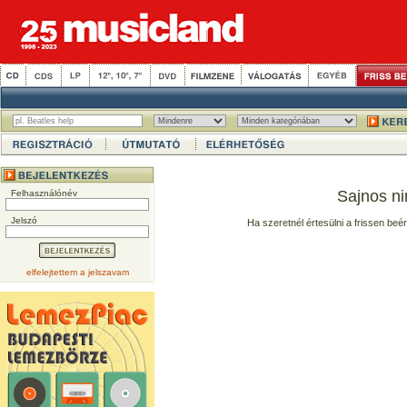
Sajnos ni
Felhasználónév
Jelszó
Ha szeretnél értesülni a frissen beé
elfelejtettem a jelszavam