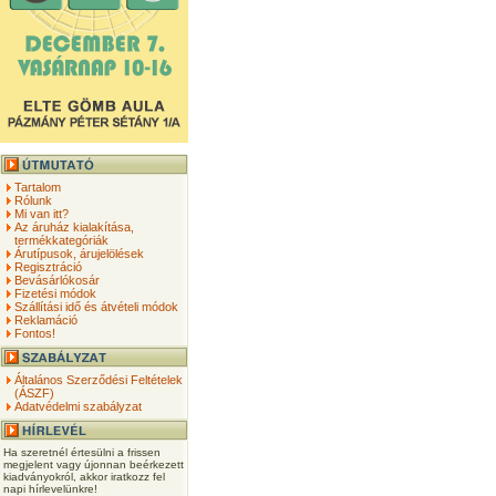
Tartalom
Rólunk
Mi van itt?
Az áruház kialakítása,
termékkategóriák
Árutípusok, árujelölések
Regisztráció
Bevásárlókosár
Fizetési módok
Szállítási idő és átvételi módok
Reklamáció
Fontos!
Általános Szerződési Feltételek
(ÁSZF)
Adatvédelmi szabályzat
Ha szeretnél értesülni a frissen
megjelent vagy újonnan beérkezett
kiadványokról, akkor iratkozz fel
napi hírlevelünkre!