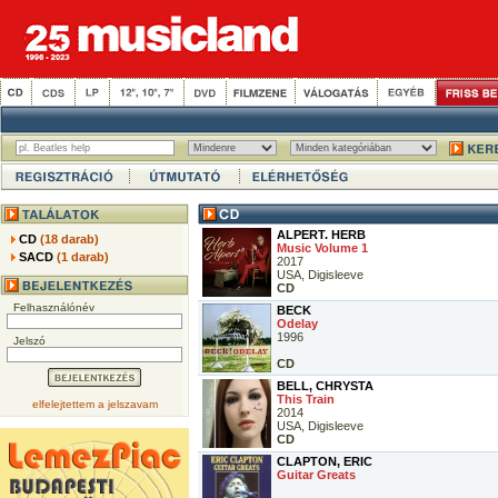
ALPERT. HERB
CD
(18 darab)
Music Volume 1
SACD
(1 darab)
2017
USA, Digisleeve
CD
Felhasználónév
BECK
Odelay
1996
Jelszó
CD
BELL, CHRYSTA
This Train
elfelejtettem a jelszavam
2014
USA, Digisleeve
CD
CLAPTON, ERIC
Guitar Greats