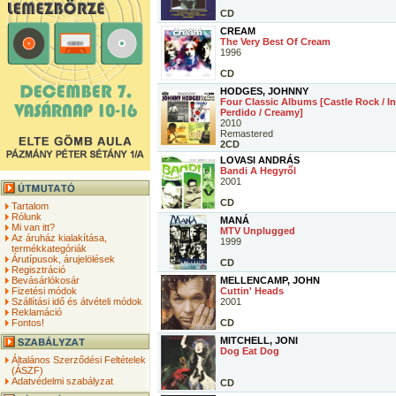
CD
CREAM
The Very Best Of Cream
1996
CD
HODGES, JOHNNY
Four Classic Albums [Castle Rock / In
Perdido / Creamy]
2010
Remastered
2CD
LOVASI ANDRÁS
Bandi A Hegyről
2001
CD
Tartalom
Rólunk
MANÁ
Mi van itt?
MTV Unplugged
Az áruház kialakítása,
1999
termékkategóriák
Árutípusok, árujelölések
CD
Regisztráció
Bevásárlókosár
MELLENCAMP, JOHN
Fizetési módok
Cuttin' Heads
Szállítási idő és átvételi módok
2001
Reklamáció
Fontos!
CD
MITCHELL, JONI
Dog Eat Dog
Általános Szerződési Feltételek
(ÁSZF)
Adatvédelmi szabályzat
CD