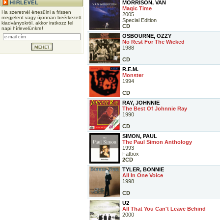
MORRISON, VAN
Magic Time
Ha szeretnél értesülni a frissen
2005
megjelent vagy újonnan beérkezett
Special Edition
kiadványokról, akkor iratkozz fel
CD
napi hírlevelünkre!
OSBOURNE, OZZY
No Rest For The Wicked
1988
CD
R.E.M.
Monster
1994
CD
RAY, JOHNNIE
The Best Of Johnnie Ray
1990
CD
SIMON, PAUL
The Paul Simon Anthology
1993
Fatbox
2CD
TYLER, BONNIE
All In One Voice
1998
CD
U2
All That You Can't Leave Behind
2000