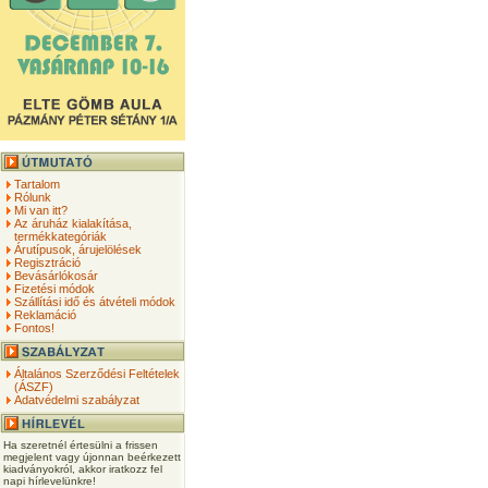
Tartalom
Rólunk
Mi van itt?
Az áruház kialakítása,
termékkategóriák
Árutípusok, árujelölések
Regisztráció
Bevásárlókosár
Fizetési módok
Szállítási idő és átvételi módok
Reklamáció
Fontos!
Általános Szerződési Feltételek
(ÁSZF)
Adatvédelmi szabályzat
Ha szeretnél értesülni a frissen
megjelent vagy újonnan beérkezett
kiadványokról, akkor iratkozz fel
napi hírlevelünkre!