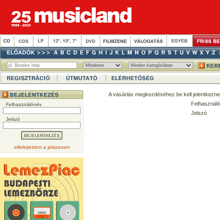
A vásárlás megkezdéséhez be kell jelentkezne
Felhasználó
Felhasználónév
Jelszó
Jelszó
elfelejtettem a jelszavam