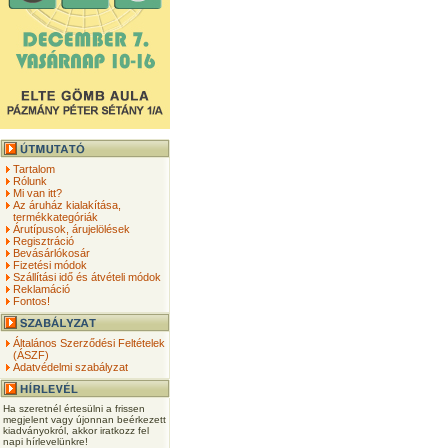
Tartalom
Rólunk
Mi van itt?
Az áruház kialakítása,
termékkategóriák
Árutípusok, árujelölések
Regisztráció
Bevásárlókosár
Fizetési módok
Szállítási idő és átvételi módok
Reklamáció
Fontos!
Általános Szerződési Feltételek
(ÁSZF)
Adatvédelmi szabályzat
Ha szeretnél értesülni a frissen
megjelent vagy újonnan beérkezett
kiadványokról, akkor iratkozz fel
napi hírlevelünkre!