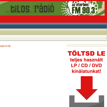
egisztrálj
.