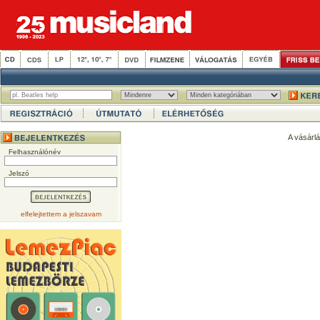
A vásárl
Felhasználónév
Jelszó
elfelejtettem a jelszavam