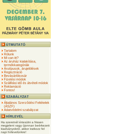
Tartalom
Rólunk
Mi van itt?
Az áruház kialakítása,
termékkategóriák
Árutípusok, árujelölések
Regisztráció
Bevásárlókosár
Fizetési módok
Szállítási idő és átvételi módok
Reklamáció
Fontos!
Általános Szerződési Feltételek
(ÁSZF)
Adatvédelmi szabályzat
Ha szeretnél értesülni a frissen
megjelent vagy újonnan beérkezett
kiadványokról, akkor iratkozz fel
napi hírlevelünkre!