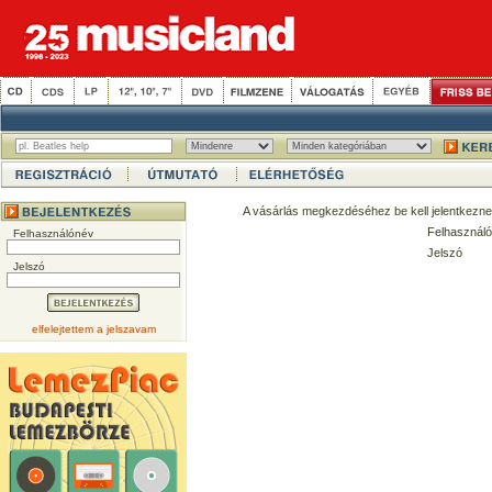
A vásárlás megkezdéséhez be kell jelentkezne
Felhasználó
Felhasználónév
Jelszó
Jelszó
elfelejtettem a jelszavam