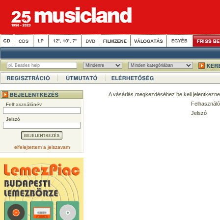
A vásárlás megkezdéséhez be kell jelentkezne
Felhasználó
Felhasználónév
Jelszó
Jelszó
elfelejtettem a jelszavam