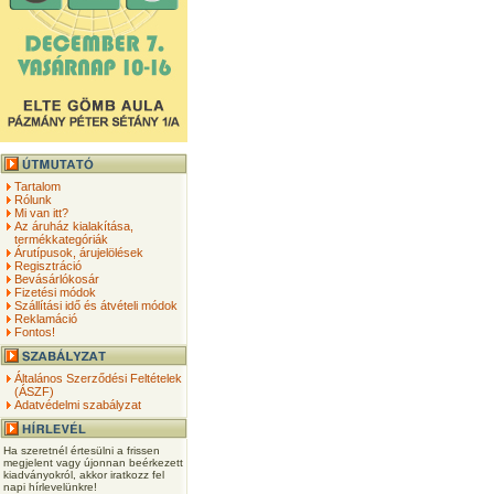
Tartalom
Rólunk
Mi van itt?
Az áruház kialakítása,
termékkategóriák
Árutípusok, árujelölések
Regisztráció
Bevásárlókosár
Fizetési módok
Szállítási idő és átvételi módok
Reklamáció
Fontos!
Általános Szerződési Feltételek
(ÁSZF)
Adatvédelmi szabályzat
Ha szeretnél értesülni a frissen
megjelent vagy újonnan beérkezett
kiadványokról, akkor iratkozz fel
napi hírlevelünkre!