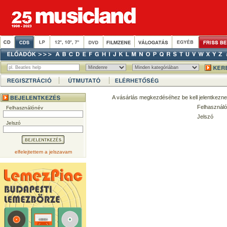
A vásárlás megkezdéséhez be kell jelentkezne
Felhasználó
Felhasználónév
Jelszó
Jelszó
elfelejtettem a jelszavam