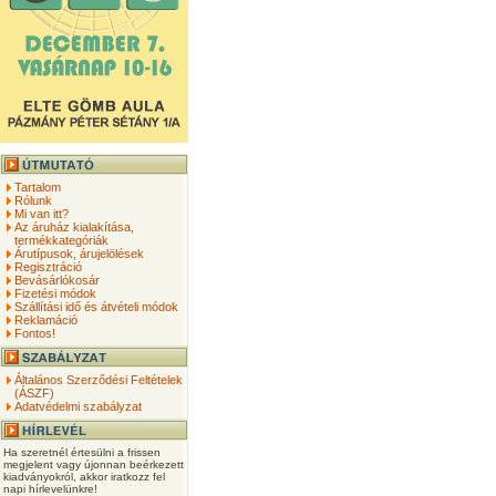
Tartalom
Rólunk
Mi van itt?
Az áruház kialakítása,
termékkategóriák
Árutípusok, árujelölések
Regisztráció
Bevásárlókosár
Fizetési módok
Szállítási idő és átvételi módok
Reklamáció
Fontos!
Általános Szerződési Feltételek
(ÁSZF)
Adatvédelmi szabályzat
Ha szeretnél értesülni a frissen
megjelent vagy újonnan beérkezett
kiadványokról, akkor iratkozz fel
napi hírlevelünkre!