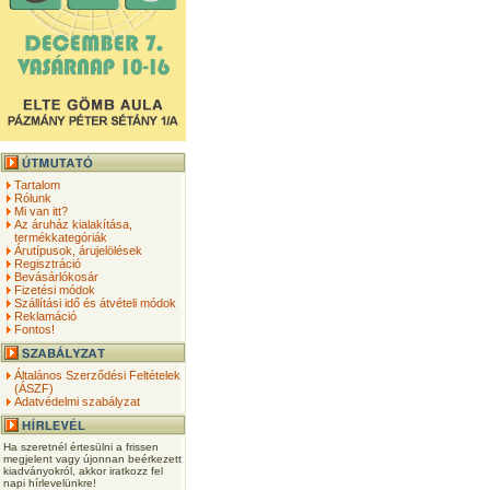
Tartalom
Rólunk
Mi van itt?
Az áruház kialakítása,
termékkategóriák
Árutípusok, árujelölések
Regisztráció
Bevásárlókosár
Fizetési módok
Szállítási idő és átvételi módok
Reklamáció
Fontos!
Általános Szerződési Feltételek
(ÁSZF)
Adatvédelmi szabályzat
Ha szeretnél értesülni a frissen
megjelent vagy újonnan beérkezett
kiadványokról, akkor iratkozz fel
napi hírlevelünkre!