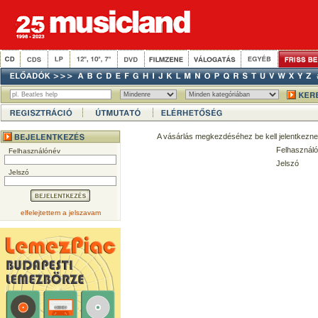
A vásárlás megkezdéséhez be kell jelentkezne
Felhasználó
Felhasználónév
Jelszó
Jelszó
elfelejtettem a jelszavam