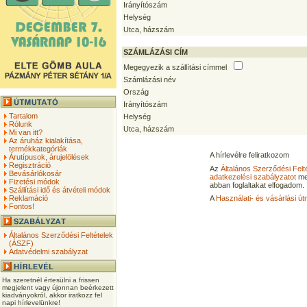
Irányítószám
Helység
Utca, házszám
SZÁMLÁZÁSI CÍM
Megegyezik a szállítási címmel
Számlázási név
Ország
Irányítószám
Tartalom
Helység
Rólunk
Utca, házszám
Mi van itt?
Az áruház kialakítása,
termékkategóriák
A hírlevélre feliratkozom
Árutípusok, árujelölések
Regisztráció
Az
Általános Szerződési Felt
Bevásárlókosár
adatkezelési szabályzatot
me
Fizetési módok
abban foglaltakat elfogadom.
Szállítási idő és átvételi módok
Reklamáció
A
Használati- és vásárlási út
Fontos!
Általános Szerződési Feltételek
(ÁSZF)
Adatvédelmi szabályzat
Ha szeretnél értesülni a frissen
megjelent vagy újonnan beérkezett
kiadványokról, akkor iratkozz fel
napi hírlevelünkre!